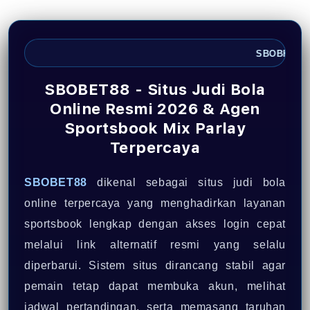
SBOBET88 • Login 
SBOBET88 - Situs Judi Bola
Online Resmi 2026 & Agen
Sportsbook Mix Parlay
Terpercaya
SBOBET88
dikenal sebagai situs judi bola
online terpercaya yang menghadirkan layanan
sportsbook lengkap dengan akses login cepat
melalui link alternatif resmi yang selalu
diperbarui. Sistem situs dirancang stabil agar
pemain tetap dapat membuka akun, melihat
jadwal pertandingan, serta memasang taruhan