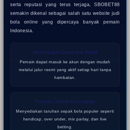
serta reputasi yang terus terjaga, SBOBET88
semakin dikenal sebagai salah satu website judi
bola online yang dipercaya banyak pemain
Indonesia.
Akses Login Cepat dan Stabil
Pemain dapat masuk ke akun dengan mudah
melalui jalur resmi yang aktif setiap hari tanpa
hambatan.
Pasaran Judi Bola Lengkap
Menyediakan taruhan sepak bola populer seperti
handicap, over under, mix parlay, dan live
betting.