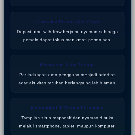
Transaksi Praktis dan Cepat
Deposit dan withdraw berjalan nyaman sehingga
pemain dapat fokus menikmati permainan.
Keamanan Akun Terjaga
Perlindungan data pengguna menjadi prioritas
agar aktivitas taruhan berlangsung lebih aman.
Kompatibel di Semua Perangkat
Tampilan situs responsif dan nyaman dibuka
melalui smartphone, tablet, maupun komputer.