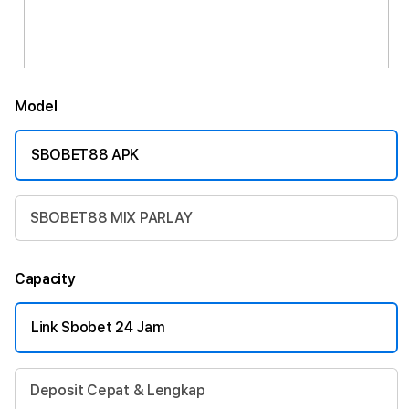
Model
SBOBET88 APK
SBOBET88 MIX PARLAY
Capacity
Link Sbobet 24 Jam
Deposit Cepat & Lengkap