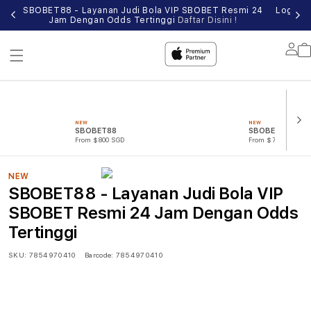
yer
SBOBET88 - Layanan Judi Bola VIP SBOBET Resmi 24
Login S
Jam Dengan Odds Tertinggi
Daftar Disini !
Lo
in
NEW
NEW
SBOBET88
SBOBET88 LOG
From $800 SGD
From $750 SGD
NEW
SBOBET88 - Layanan Judi Bola VIP
SBOBET Resmi 24 Jam Dengan Odds
Tertinggi
SKU:
7854970410
Barcode:
7854970410