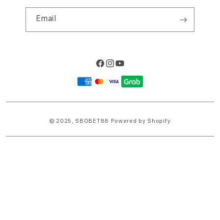
Email
Facebook
Instagram
YouTube
Payment
methods
© 2025,
SBOBET88
Powered by Shopify